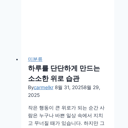
달
래
는
나
만
의
힐
미분류
링
하루를 단단하게 만드는
루
틴
소소한 위로 습관
아
By
carmelkr
8월 31, 2025
8월 29,
이
2025
디
어
작은 행동이 큰 위로가 되는 순간 사
람은 누구나 바쁜 일상 속에서 지치
고 무너질 때가 있습니다. 하지만 그