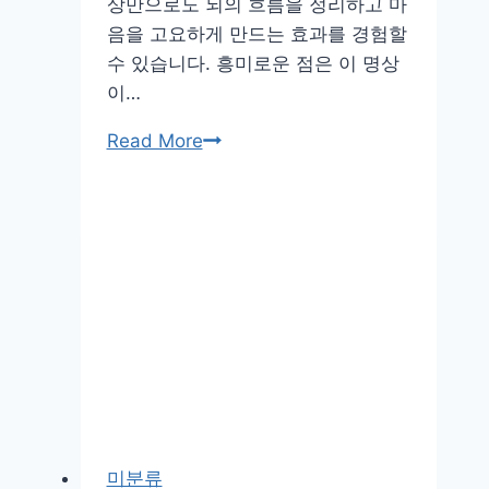
상만으로도 뇌의 흐름을 정리하고 마
음을 고요하게 만드는 효과를 경험할
수 있습니다. 흥미로운 점은 이 명상
이…
호
Read More
흡
만
으
로
집
중
력
을
되
찾
는
미분류