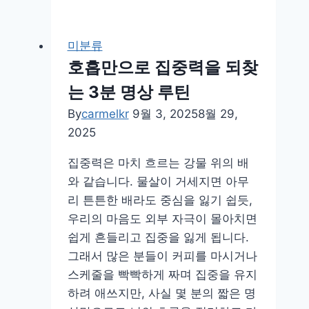
하
는
미분류
시
호흡만으로 집중력을 되찾
간,
는 3분 명상 루틴
내
면
By
carmelkr
9월 3, 2025
8월 29,
의
2025
평
집중력은 마치 흐르는 강물 위의 배
화
와 같습니다. 물살이 거세지면 아무
를
리 튼튼한 배라도 중심을 잃기 쉽듯,
찾
우리의 마음도 외부 자극이 몰아치면
는
쉽게 흔들리고 집중을 잃게 됩니다.
법
그래서 많은 분들이 커피를 마시거나
스케줄을 빡빡하게 짜며 집중을 유지
하려 애쓰지만, 사실 몇 분의 짧은 명