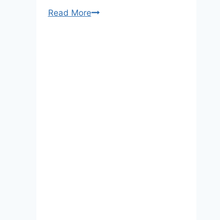
바
Read More
쁜
도
시
생
활
속,
작
은
공
원
이
주
는
마
음