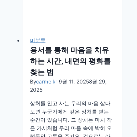
드
는
소
소
한
미분류
위
용서를 통해 마음을 치유
로
하는 시간, 내면의 평화를
습
관
찾는 법
By
carmelkr
9월 11, 2025
8월 29,
2025
상처를 안고 사는 우리의 마음 살다
보면 누군가에게 깊은 상처를 받는
순간이 있습니다. 그 상처는 마치 작
은 가시처럼 우리 마음 속에 박혀 오
랫동안 고통을 주지요. 겉으로는 아