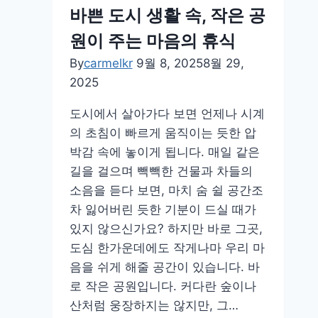
3
바쁜 도시 생활 속, 작은 공
분
원이 주는 마음의 휴식
명
상
By
carmelkr
9월 8, 2025
8월 29,
루
2025
틴
도시에서 살아가다 보면 언제나 시계
의 초침이 빠르게 움직이는 듯한 압
박감 속에 놓이게 됩니다. 매일 같은
길을 걸으며 빽빽한 건물과 차들의
소음을 듣다 보면, 마치 숨 쉴 공간조
차 잃어버린 듯한 기분이 드실 때가
있지 않으신가요? 하지만 바로 그곳,
도심 한가운데에도 작게나마 우리 마
음을 쉬게 해줄 공간이 있습니다. 바
로 작은 공원입니다. 커다란 숲이나
산처럼 웅장하지는 않지만, 그…