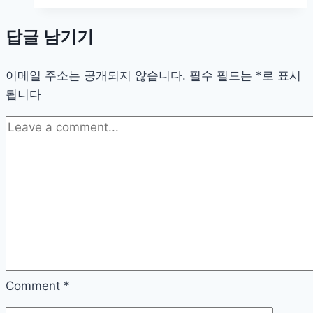
루
답글 남기기
로
시
이메일 주소는 공개되지 않습니다.
작
필수 필드는
*
로 표시
됩니다
하
는
마
음
치
유
의
여
정
Comment
*