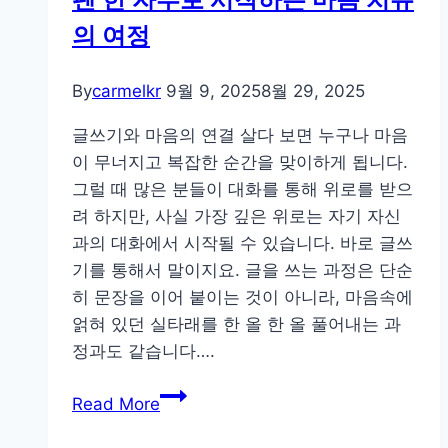
을
의 여정
치
유
하
By
carmelkr
9월 9, 2025
8월 29, 2025
는
글쓰기와 마음의 연결 살다 보면 누구나 마음
시
이 무너지고 복잡한 순간을 맞이하게 됩니다.
간,
그럴 때 많은 분들이 대화를 통해 위로를 받으
내
려 하지만, 사실 가장 깊은 위로는 자기 자신
면
과의 대화에서 시작될 수 있습니다. 바로 글쓰
의
기를 통해서 말이지요. 글을 쓰는 과정은 단순
평
히 문장을 이어 붙이는 것이 아니라, 마음속에
화
얽혀 있던 실타래를 한 올 한 올 풀어내는 과
를
정과도 같습니다….
찾
는
펜
Read More
법
한
자