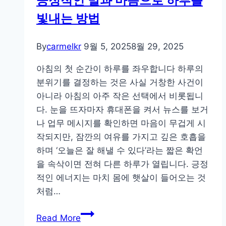
긍정적인 말과 마음으로 하루를
만
빛내는 방법
드
는
소
By
carmelkr
9월 5, 2025
8월 29, 2025
소
아침의 첫 순간이 하루를 좌우합니다 하루의
한
분위기를 결정하는 것은 사실 거창한 사건이
위
아니라 아침의 아주 작은 선택에서 비롯됩니
로
다. 눈을 뜨자마자 휴대폰을 켜서 뉴스를 보거
습
나 업무 메시지를 확인하면 마음이 무겁게 시
관
작되지만, 잠깐의 여유를 가지고 깊은 호흡을
하며 ‘오늘은 잘 해낼 수 있다’라는 짧은 확언
을 속삭이면 전혀 다른 하루가 열립니다. 긍정
적인 에너지는 마치 몸에 햇살이 들어오는 것
처럼…
긍
Read More