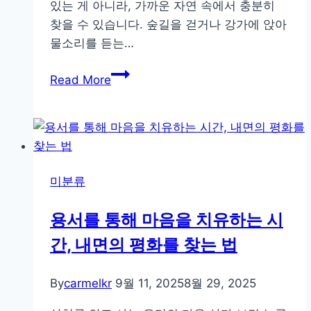
있는 게 아니라, 가까운 자연 속에서 충분히
찾을 수 있습니다. 숲길을 걷거나 강가에 앉아
물소리를 듣는…
일
Read More
상
속
자
연
여
미분류
행
으
용서를 통해 마음을 치유하는 시
로
간, 내면의 평화를 찾는 법
마
음
을
By
carmelkr
9월 11, 2025
8월 29, 2025
회