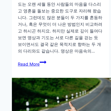
도는 오랜 세월 동안 사람들의 마음을 다스리
고 영혼을 돌보는 중요한 도구로 자리해 왔습
니다. 그런데도 많은 분들이 두 가지를 혼동하
거나, 혹은 무엇이 더 나은 방법인지 비교하려
고 하시곤 하지요. 하지만 실제로 깊이 들여다
보면 명상과 기도는 서로 다른 길을 걷는 듯
보이면서도 결국 같은 목적지로 향하는 두 개
의 다리와도 같습니다. 명상은 마음속의…
명
Read More
상
과
기
도
의
차
이,