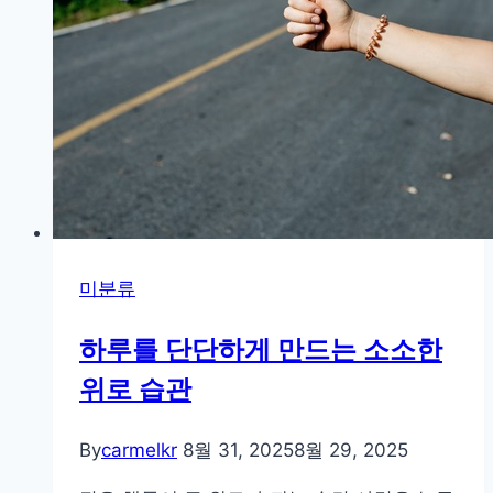
그
리
고
삶
에
스
며
드
는
조
미분류
화
하루를 단단하게 만드는 소소한
위로 습관
By
carmelkr
8월 31, 2025
8월 29, 2025