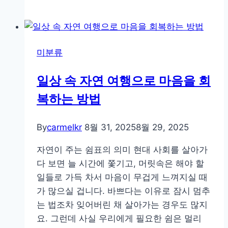
정
적
인
말
미분류
과
마
일상 속 자연 여행으로 마음을 회
음
복하는 방법
으
로
하
By
carmelkr
8월 31, 2025
8월 29, 2025
루
자연이 주는 쉼표의 의미 현대 사회를 살아가
를
다 보면 늘 시간에 쫓기고, 머릿속은 해야 할
빛
일들로 가득 차서 마음이 무겁게 느껴지실 때
내
가 많으실 겁니다. 바쁘다는 이유로 잠시 멈추
는
는 법조차 잊어버린 채 살아가는 경우도 많지
방
요. 그런데 사실 우리에게 필요한 쉼은 멀리
법