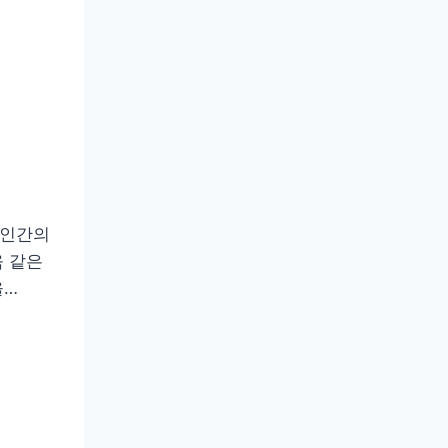
 인간의
움 같은
을…