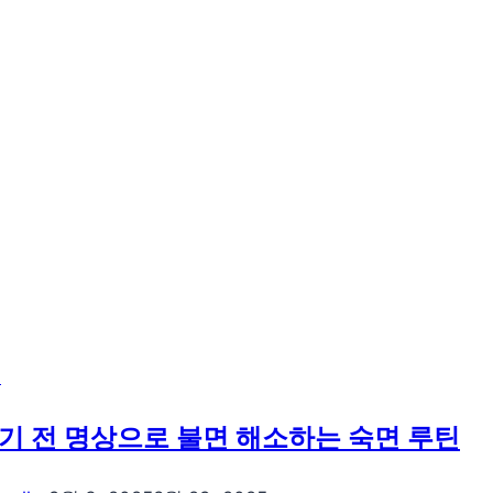
·
글
쓰
기
·
공
감
으
로
완
성
하
류
는
종
기 전 명상으로 불면 해소하는 숙면 루틴
교
를